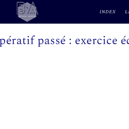
INDEX
L
ératif passé : exercice é